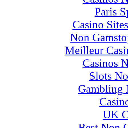
Paris S
Casino Site
Non Gamstop
Meilleur Casi
Casinos 
Slots N
Gambling 
Casin
UK Ca
Best Non 