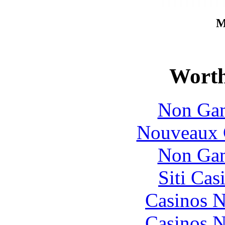
M
Worth
Non Gam
Nouveaux 
Non Gam
Siti Ca
Casinos 
Casinos 