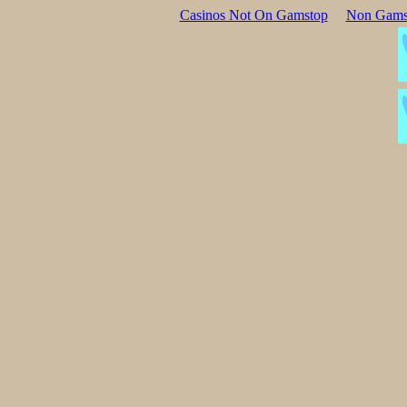
Casinos Not On Gamstop
Non Gams