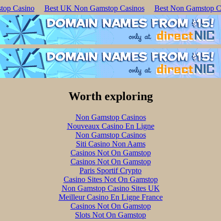
top Casino
Best UK Non Gamstop Casinos
Best Non Gamstop C
Worth exploring
Non Gamstop Casinos
Nouveaux Casino En Ligne
Non Gamstop Casinos
Siti Casino Non Aams
Casinos Not On Gamstop
Casinos Not On Gamstop
Paris Sportif Crypto
Casino Sites Not On Gamstop
Non Gamstop Casino Sites UK
Meilleur Casino En Ligne France
Casinos Not On Gamstop
Slots Not On Gamstop