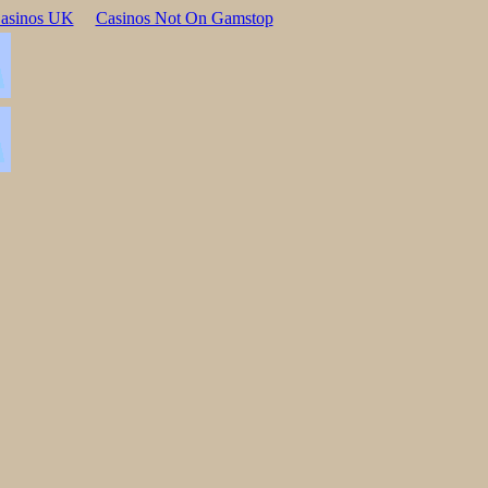
asinos UK
Casinos Not On Gamstop