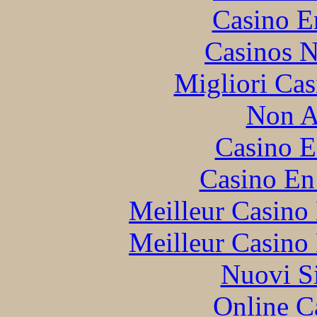
Casino E
Casinos 
Migliori Cas
Non A
Casino E
Casino En
Meilleur Casino
Meilleur Casino
Nuovi S
Online C