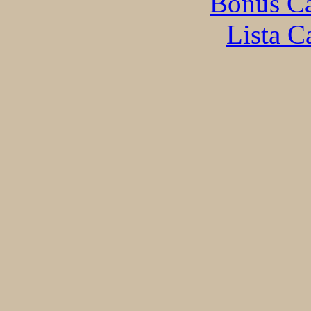
Bonus Ca
Lista C