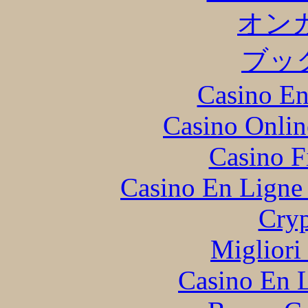
オン
ブッ
Casino En
Casino Onlin
Casino F
Casino En Ligne 
Cryp
Migliori
Casino En L