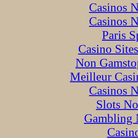
Casinos 
Casinos 
Paris S
Casino Site
Non Gamstop
Meilleur Casi
Casinos 
Slots N
Gambling 
Casin