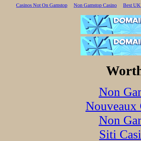
Casinos Not On Gamstop
Non Gamstop Casino
Best UK
Worth
Non Gam
Nouveaux 
Non Gam
Siti Ca